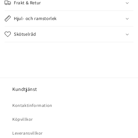
Frakt & Retur
h
å
Hjul- och ramstorlek
l
l
Skötselråd
s
o
m
k
a
n
d
Kundtjänst
ö
l
Kontaktinformation
j
a
Köpvillkor
s
Leveransvillkor