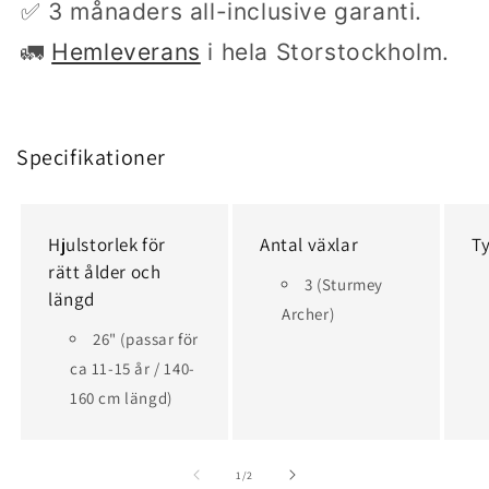
✅ 3 månaders all-inclusive garanti.
🚛
Hemleverans
i hela Storstockholm.
Specifikationer
Hjulstorlek för
Antal växlar
T
rätt ålder och
3 (Sturmey
längd
Archer)
26" (passar för
ca 11-15 år / 140-
160 cm längd)
av
1
/
2