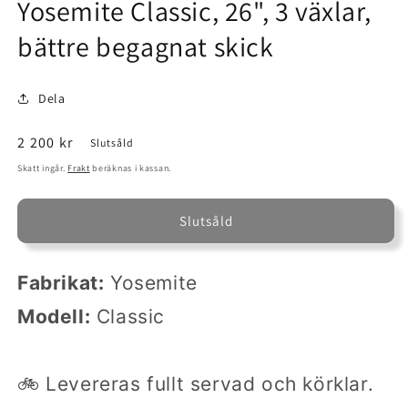
Yosemite Classic, 26", 3 växlar,
i
modalfönster
bättre begagnat skick
Dela
Ordinarie
2 200 kr
Slutsåld
pris
Skatt ingår.
Frakt
beräknas i kassan.
Slutsåld
Fabrikat:
Yosemite
Modell:
Classic
🚲 Levereras fullt servad och körklar.