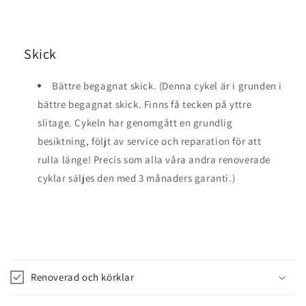
Skick
Bättre begagnat skick. (Denna cykel är i grunden i
bättre begagnat skick. Finns få tecken på yttre
slitage. Cykeln har genomgått en grundlig
besiktning, följt av service och reparation för att
rulla länge! Precis som alla våra andra renoverade
cyklar säljes den med 3 månaders garanti.)
I
n
Renoverad och körklar
n
e