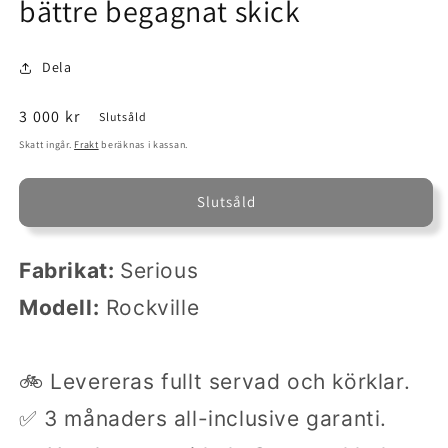
bättre begagnat skick
Dela
Ordinarie
3 000 kr
Slutsåld
pris
Skatt ingår.
Frakt
beräknas i kassan.
Slutsåld
Fabrikat:
Serious
Modell:
Rockville
🚲 Levereras fullt servad och körklar.
✅ 3 månaders all-inclusive garanti.