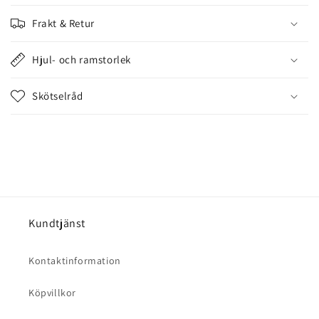
e
Frakt & Retur
h
å
Hjul- och ramstorlek
l
l
Skötselråd
s
o
m
k
a
n
d
Kundtjänst
ö
l
Kontaktinformation
j
a
Köpvillkor
s