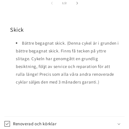
av
1
/
2
Skick
Bättre begagnat skick. (Denna cykel är i grunden i
bättre begagnat skick. Finns få tecken på yttre
slitage. Cykeln har genomgått en grundlig
besiktning, följt av service och reparation för att
rulla länge! Precis som alla våra andra renoverade
cyklar säljes den med 3 månaders garanti.)
I
n
Renoverad och körklar
n