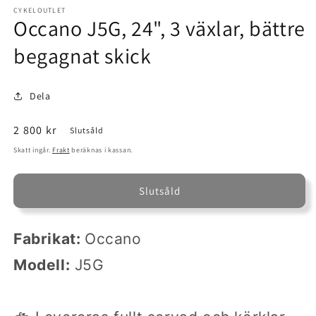
mediet
1
CYKELOUTLET
Occano J5G, 24", 3 växlar, bättre
i
modalfönster
begagnat skick
Dela
Ordinarie
2 800 kr
Slutsåld
pris
Skatt ingår.
Frakt
beräknas i kassan.
Slutsåld
Fabrikat:
Occano
Modell:
J5G