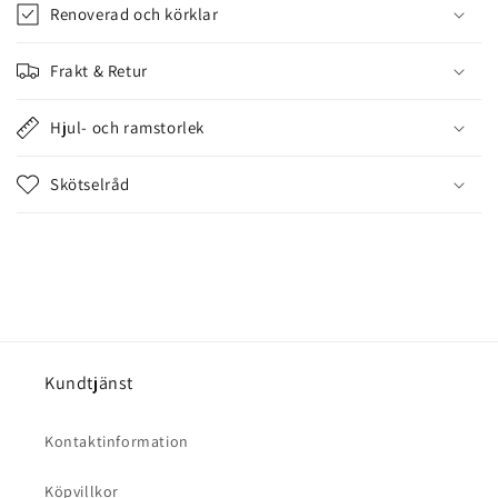
n
Renoverad och körklar
n
e
Frakt & Retur
h
å
Hjul- och ramstorlek
l
l
Skötselråd
s
o
m
k
a
n
d
Kundtjänst
ö
l
Kontaktinformation
j
a
Köpvillkor