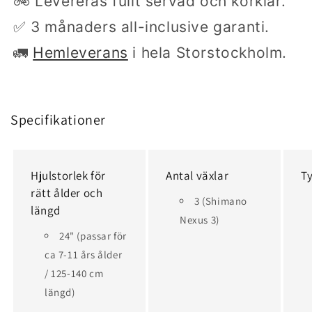
🚲 Levereras fullt servad och körklar.
✅ 3 månaders all-inclusive garanti.
🚛
Hemleverans
i hela Storstockholm.
Specifikationer
Hjulstorlek för
Antal växlar
T
rätt ålder och
3 (Shimano
längd
Nexus 3)
24" (passar för
ca 7-11 års ålder
/ 125-140 cm
längd)