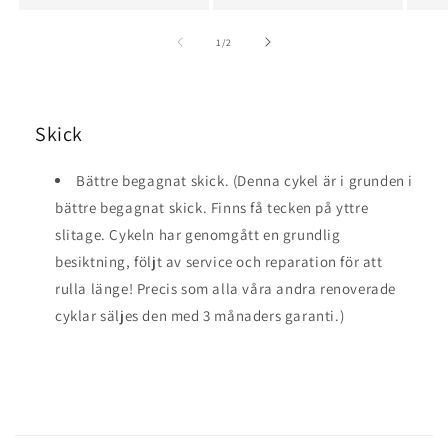
av
1
/
2
Skick
Bättre begagnat skick. (Denna cykel är i grunden i
bättre begagnat skick. Finns få tecken på yttre
slitage. Cykeln har genomgått en grundlig
besiktning, följt av service och reparation för att
rulla länge! Precis som alla våra andra renoverade
cyklar säljes den med 3 månaders garanti.)
I