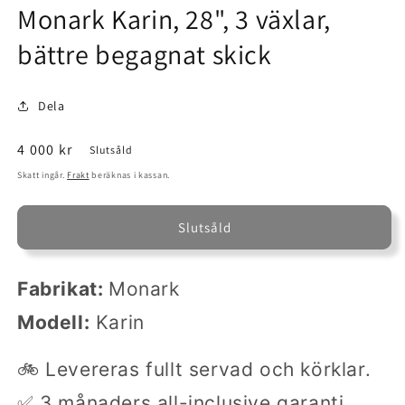
Monark Karin, 28", 3 växlar,
i
modalfönster
bättre begagnat skick
Dela
Ordinarie
4 000 kr
Slutsåld
pris
Skatt ingår.
Frakt
beräknas i kassan.
Slutsåld
Fabrikat:
Monark
Modell:
Karin
🚲 Levereras fullt servad och körklar.
✅ 3 månaders all-inclusive garanti.