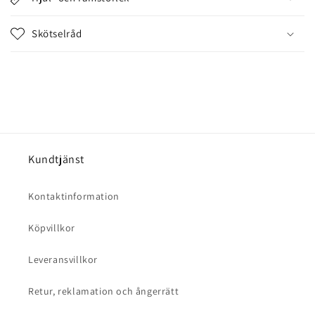
l
l
Skötselråd
s
o
m
k
a
n
d
Kundtjänst
ö
l
Kontaktinformation
j
a
Köpvillkor
s
Leveransvillkor
Retur, reklamation och ångerrätt