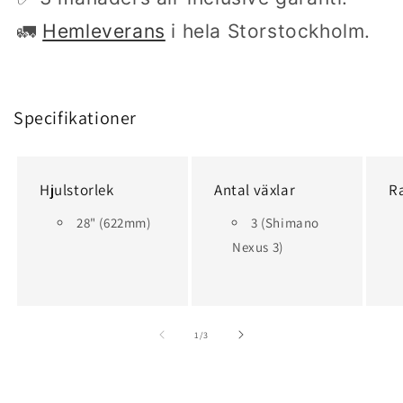
🚛
Hemleverans
i hela Storstockholm.
Specifikationer
Hjulstorlek
Antal växlar
R
28" (622mm)
3 (Shimano
Nexus 3)
av
1
/
3