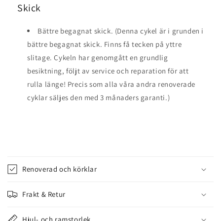
Skick
Bättre begagnat skick. (Denna cykel är i grunden i
bättre begagnat skick. Finns få tecken på yttre
slitage. Cykeln har genomgått en grundlig
besiktning, följt av service och reparation för att
rulla länge! Precis som alla våra andra renoverade
cyklar säljes den med 3 månaders garanti.)
I
n
Renoverad och körklar
n
e
Frakt & Retur
h
å
Hjul- och ramstorlek