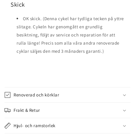
Skick
OK skick. (Denna cykel har tydliga tecken på yttre
slitage. Cykeln har genomgått en grundlig
besiktning, följt av service och reparation för att
rulla länge! Precis som alla våra andra renoverade
cyklar säljes den med 3 månaders garanti.)
I
n
Renoverad och körklar
n
e
Frakt & Retur
h
å
Hjul- och ramstorlek
l