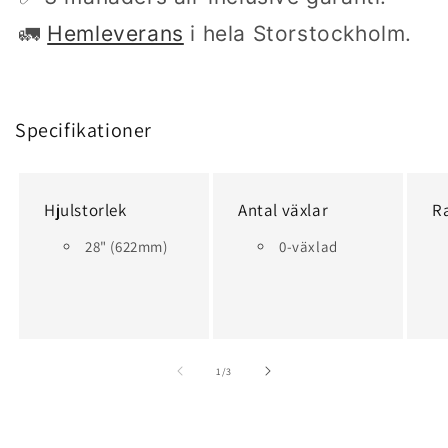
🚛
Hemleverans
i hela Storstockholm.
Specifikationer
Hjulstorlek
Antal växlar
R
28" (622mm)
0-växlad
av
1
/
3