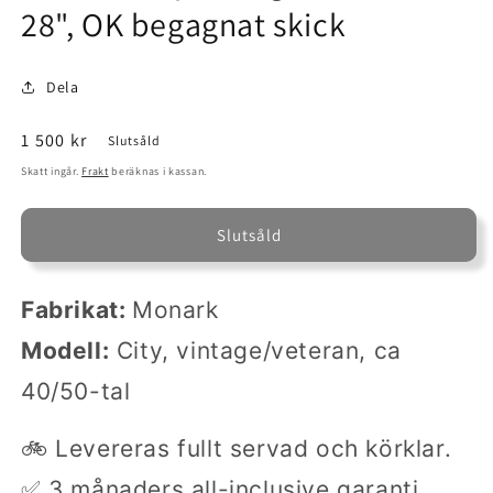
28", OK begagnat skick
Dela
Ordinarie
1 500 kr
Slutsåld
pris
Skatt ingår.
Frakt
beräknas i kassan.
Slutsåld
Fabrikat:
Monark
Modell:
City, vintage/veteran, ca
40/50-tal
🚲 Levereras fullt servad och körklar.
✅ 3 månaders all-inclusive garanti.