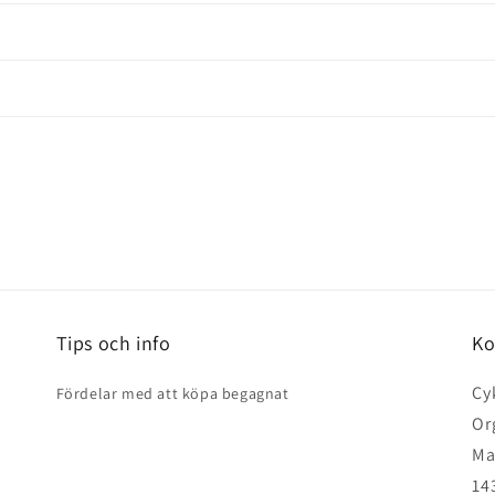
Tips och info
Ko
Cy
Fördelar med att köpa begagnat
Or
Ma
14