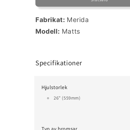
Fabrikat:
Merida
Modell:
Matts
Specifikationer
Hjulstorlek
26" (559mm)
Typ av bromsar