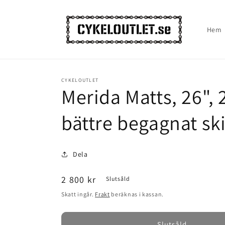
vidare
till
innehåll
Hem
CYKELOUTLET
Merida Matts, 26", 2
bättre begagnat sk
Dela
Ordinarie
2 800 kr
Slutsåld
pris
Skatt ingår.
Frakt
beräknas i kassan.
Slutsåld