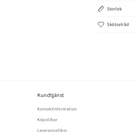
e
Storlek
h
å
Skötselråd
l
l
s
o
m
k
a
Kundtjänst
n
d
Kontaktinformation
ö
Köpvillkor
l
Leveransvillkor
j