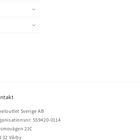
ntakt
keloutlet Sverige AB
ganisationsnr: 559420-0114
smovägen 21C
3 32 Vårby