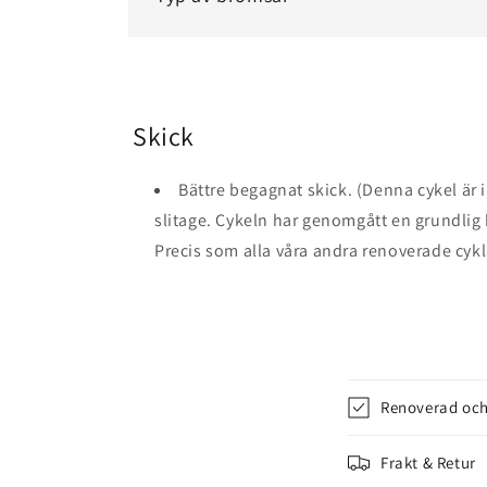
Skick
Bättre begagnat skick. (Denna cykel är i
slitage. Cykeln har genomgått en grundlig be
Precis som alla våra andra renoverade cykl
I
Renoverad och
n
n
Frakt & Retur