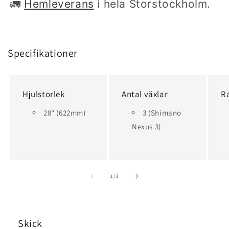
🚛
Hemleverans
i hela Storstockholm.
Specifikationer
Hjulstorlek
Antal växlar
R
28" (622mm)
3 (Shimano
Nexus 3)
av
1
/
3
Skick