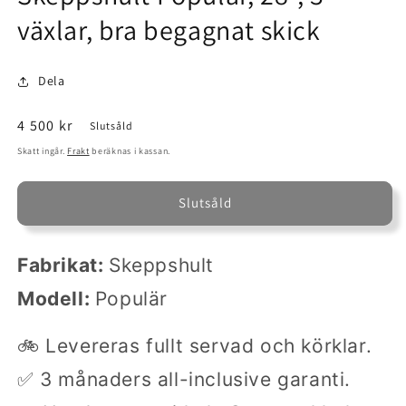
växlar, bra begagnat skick
Dela
Ordinarie
4 500 kr
Slutsåld
pris
Skatt ingår.
Frakt
beräknas i kassan.
Slutsåld
Fabrikat:
Skeppshult
Modell:
Populär
🚲 Levereras fullt servad och körklar.
✅ 3 månaders all-inclusive garanti.