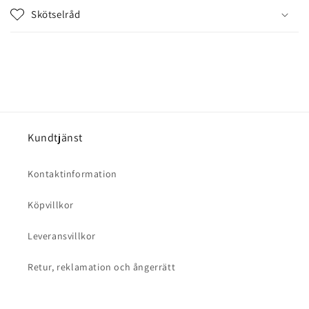
l
Skötselråd
s
o
m
k
a
n
d
Kundtjänst
ö
l
Kontaktinformation
j
a
Köpvillkor
s
Leveransvillkor
Retur, reklamation och ångerrätt