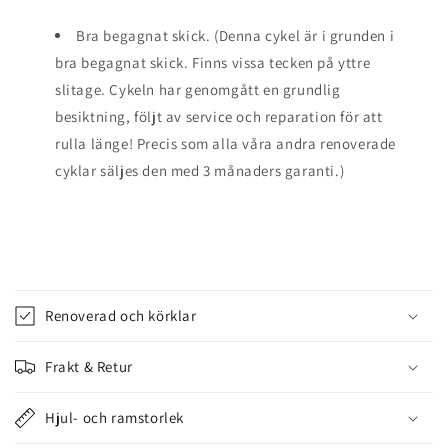
Bra begagnat skick. (Denna cykel är i grunden i
bra begagnat skick. Finns vissa tecken på yttre
slitage. Cykeln har genomgått en grundlig
besiktning, följt av service och reparation för att
rulla länge! Precis som alla våra andra renoverade
cyklar säljes den med 3 månaders garanti.)
I
n
Renoverad och körklar
n
e
Frakt & Retur
h
å
Hjul- och ramstorlek
l