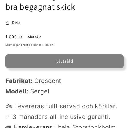
bra begagnat skick
Dela
Ordinarie
1 800 kr
Slutsåld
pris
Skatt ingår.
Frakt
beräknas i kassan.
Slutsåld
Fabrikat:
Crescent
Modell:
Sergel
🚲 Levereras fullt servad och körklar.
✅ 3 månaders all-inclusive garanti.
🚛
Hemleverans
i hela Storstockholm.