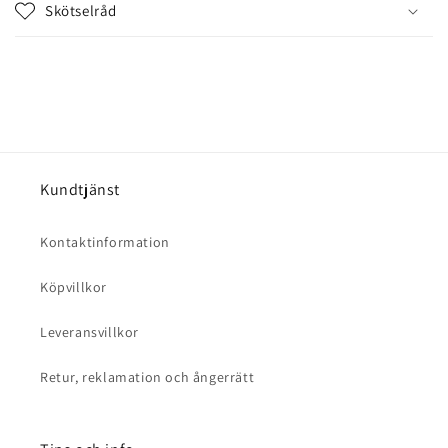
l
Skötselråd
s
o
m
k
a
n
d
Kundtjänst
ö
l
Kontaktinformation
j
a
Köpvillkor
s
Leveransvillkor
Retur, reklamation och ångerrätt