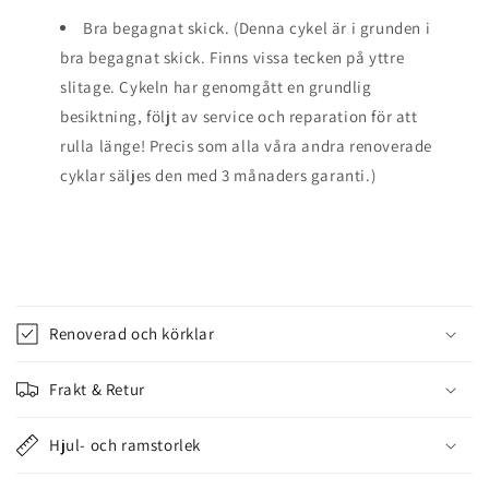
Bra begagnat skick. (Denna cykel är i grunden i
bra begagnat skick. Finns vissa tecken på yttre
slitage. Cykeln har genomgått en grundlig
besiktning, följt av service och reparation för att
rulla länge! Precis som alla våra andra renoverade
cyklar säljes den med 3 månaders garanti.)
I
n
Renoverad och körklar
n
e
Frakt & Retur
h
å
Hjul- och ramstorlek
l