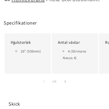
Specifikationer
Hjulstorlek
Antal växlar
R
26" (559mm)
4 (Shimano
Nexus 4)
av
1
/
3
Skick