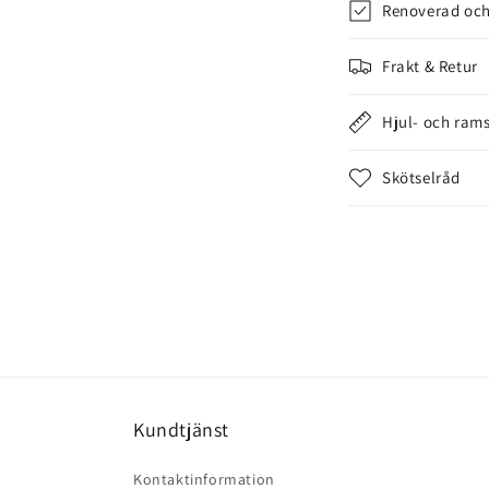
Renoverad och
n
n
Frakt & Retur
e
Hjul- och rams
h
å
Skötselråd
l
l
s
o
m
k
a
Kundtjänst
n
d
Kontaktinformation