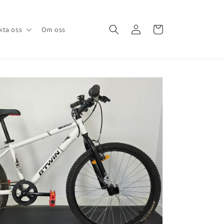
Logga
Varukorg
kta oss
Om oss
in