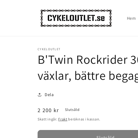
vidare
till
innehåll
Hem
CYKELOUTLET
B'Twin Rockrider 30
växlar, bättre bega
Dela
Ordinarie
2 200 kr
Slutsåld
pris
Skatt ingår.
Frakt
beräknas i kassan.
Slutsåld